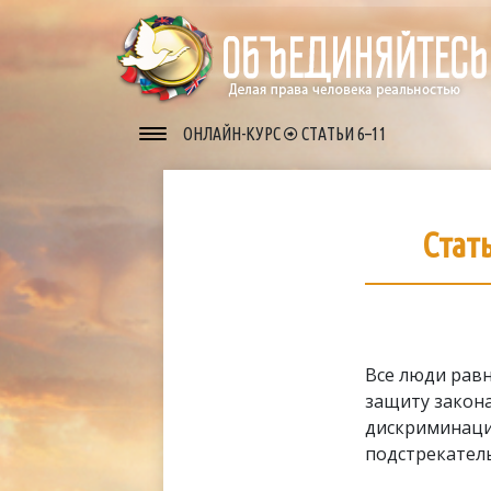
ОНЛАЙН-КУРС
СТАТЬИ 6–11
Стат
Все люди равн
защиту закона
дискриминаци
подстрекател