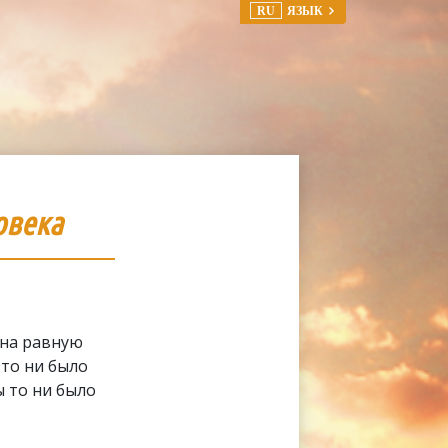
RU
ЯЗЫК
овека
 на равную
 то ни было
 то ни было