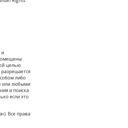
uman Rights
 и
 помещены
ной целью
е разрешается
особом либо
е или любыми
ния и поиска
ько если это
»). Все права