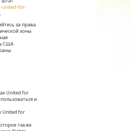
, штат
-united-for-
.
яйтесь за права
мической зоны
нная
ны США
траны
х United for
спользоваться и
United for
 которое также