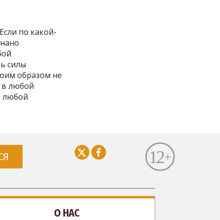
Если по какой-
знано
бой
ть силы
коим образом не
 в любой
в любой
СЯ
О НАС