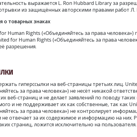
ательность выражается L. Ron Hubbard Library за разре
отрывки из защищённых авторскими правами работ Л. 
я о товарных знаках
 for Human Rights («Объединяйтесь за права человека»)
ОДПИШИТЕСЬ НА ОБНОВЛЕНИЯ И УЗНАЙТЕ, К
ted for Human Rights («Объединяйтесь за права человек
МОЖНО ПОМОЧЬ
 её разрешения.
ПОДПИСА
ЫЛКИ
ержать гиперссылки на веб-страницы третьих лиц. Unit
НЕТ, СП
няйтесь за права человека») не несёт никакой ответств
их веб-страниц и не делает заявлений по поводу таких
ого и не поддерживает их как собственные, так как Un
иняйтесь за права человека») не контролирует информа
и не отвечает за их содержимое и информацию на них. Р
аких страниц, ложится исключительно на пользователя.