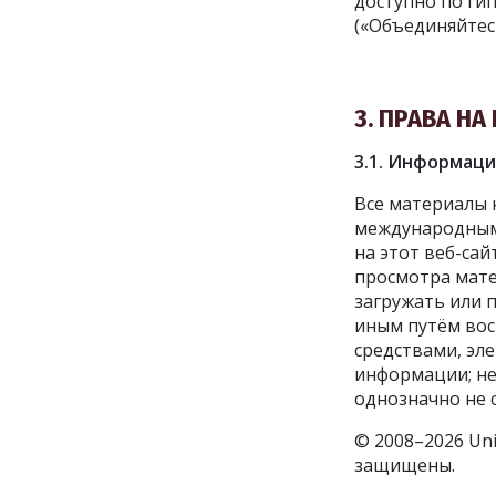
доступно по гип
(«Объединяйтес
3. ПРАВА Н
3.1. Информаци
Все материалы 
международным
на этот веб-са
просмотра мате
загружать или 
иным путём вос
средствами, эл
информации; не
однозначно не 
© 2008–2026 Uni
защищены.