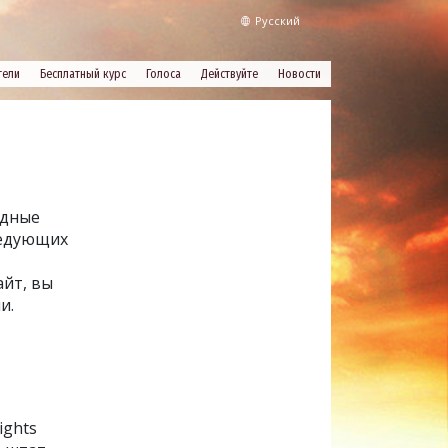
Русский
тели
Бесплатный курс
Голоса
Действуйте
Новости
одные
ледующих
айт, вы
и.
ights