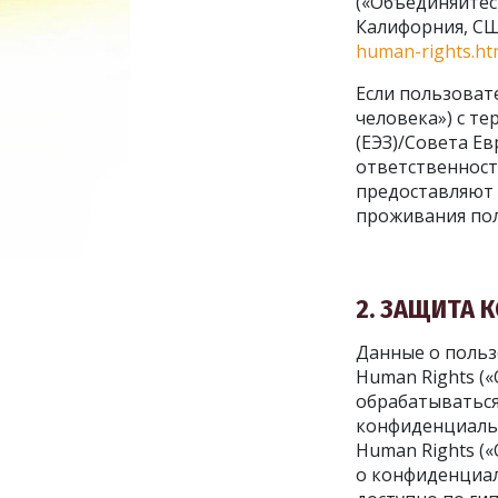
(«Объединяйтес
Калифорния, СШ
human-rights.ht
Если пользовате
человека») с т
(ЕЭЗ)/Совета Ев
ответственност
предоставляют 
проживания пол
2. ЗАЩИТА
Данные о польз
Human Rights («
обрабатываться
конфиденциальн
Human Rights (
о конфиденциал