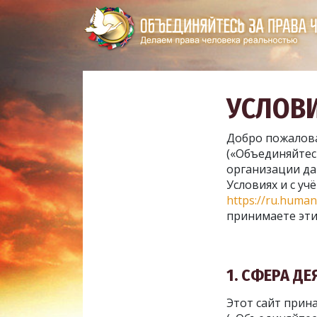
УСЛОВ
Добро пожалов
(«Объединяйтес
организации да
Условиях и с у
https://ru.human
принимаете эти
1. СФЕРА Д
Этот сайт прин