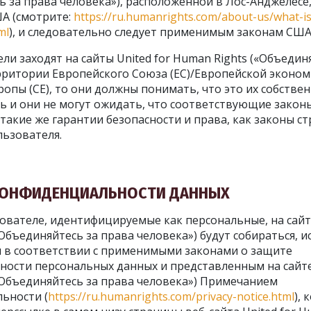
ь за права человека»), расположенной в Лос-Анджелесе
А (смотрите:
https://ru.humanrights.com/about-us/what-is
ml
), и следовательно следует применимым законам США
ли заходят на сайты United for Human Rights («Объедин
ерритории Европейского Союза (ЕС)/Европейской эконо
ропы (CE), то они должны понимать, что это их собстве
ь и они не могут ожидать, что соответствующие зако
такие же гарантии безопасности и права, как законы с
ьзователя.
 КОНФИДЕНЦИАЛЬНОСТИ ДАННЫХ
ователе, идентифицируемые как персональные, на сайта
Объединяйтесь за права человека») будут собираться, и
 в соответствии с применимыми законами о защите
ости персональных данных и представленным на сайте 
«Объединяйтесь за права человека») Примечанием
ьности (
https://ru.humanrights.com/privacy-notice.html
),