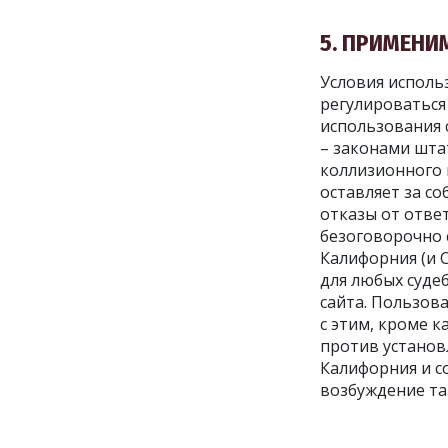
5. ПРИМЕН
Условия исполь
регулироваться 
использования с
– законами шта
коллизионного п
оставляет за со
отказы от отве
безоговорочно 
Калифорния (и 
для любых суде
сайта. Пользов
с этим, кроме 
против установ
Калифорния и с
возбуждение та