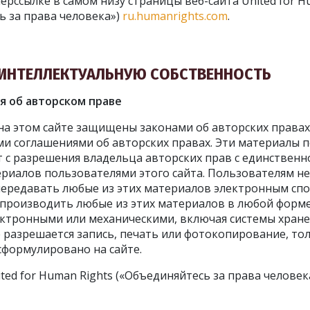
ерссылке в самом низу страницы веб-сайта United for H
ь за права человека»)
ru.humanrights.com
.
А ИНТЕЛЛЕКТУАЛЬНУЮ СОБСТВЕННОСТЬ
я об авторском праве
на этом сайте защищены законами об авторских правах
и соглашениями об авторских правах. Эти материалы
йт с разрешения владельца авторских прав с единствен
риалов пользователями этого сайта. Пользователям н
передавать любые из этих материалов электронным сп
производить любые из этих материалов в любой форм
ектронными или механическими, включая системы хране
 разрешается запись, печать или фотокопирование, тол
сформулировано на сайте.
ted for Human Rights («Объединяйтесь за права человека