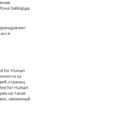
шение
Рона Хаббарда.
 принадлежит
АК
а») и
ТЬСЯ
ed for Human
АСИБО
енности за
 веб-страниц
ited for Human
цию на таких
иск, связанный