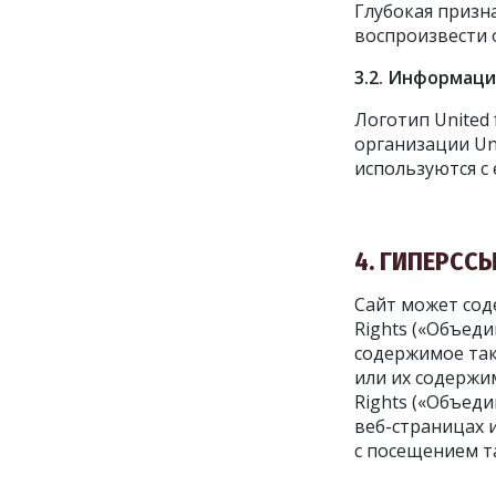
Глубокая призн
воспроизвести 
3.2. Информаци
Логотип United
П
организации Uni
используются с
4. ГИПЕРСС
Сайт может сод
Rights («Объеди
содержимое так
или их содержим
Rights («Объед
веб-страницах 
с посещением т