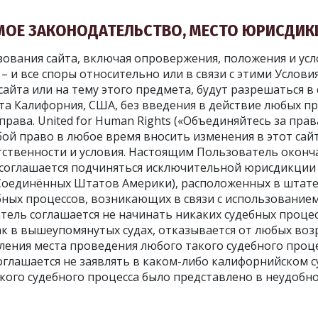
ИМОЕ ЗАКОНОДАТЕЛЬСТВО, МЕСТО ЮРИСДИК
зования сайта, включая опровержения, положения и ус
– и все споры относительно или в связи с этими Услови
айта или на тему этого предмета, будут разрешаться в
та Калифорния, США, без введения в действие любых 
рава. United for Human Rights («Объединяйтесь за прав
бой право в любое время вносить изменения в этот сайт
тственности и условия. Настоящим Пользователь оконч
соглашается подчиняться исключительной юрисдикции
Соединённых Штатов Америки), расположенных в штате
бных процессов, возникающих в связи с использованием
атель соглашается не начинать никаких судебных процес
как в вышеупомянутых судах, отказывается от любых во
ления места проведения любого такого судебного проц
оглашается не заявлять в каком-либо калифорнийском с
кого судебного процесса было представлено в неудобн