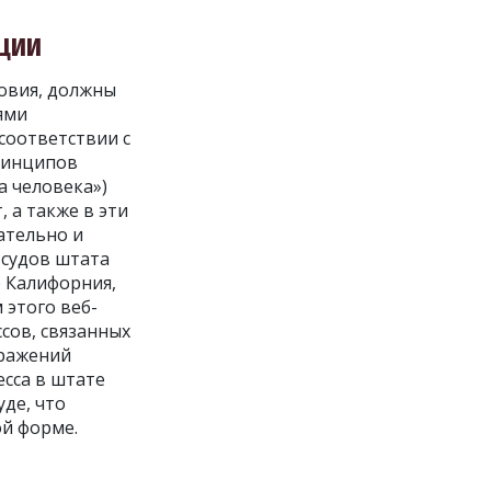
ЦИИ
ловия, должны
ями
 соответствии с
принципов
а человека»)
, а также в эти
ательно и
 судов штата
 Калифорния,
 этого веб-
сов, связанных
зражений
есса в штате
уде, что
ой форме.