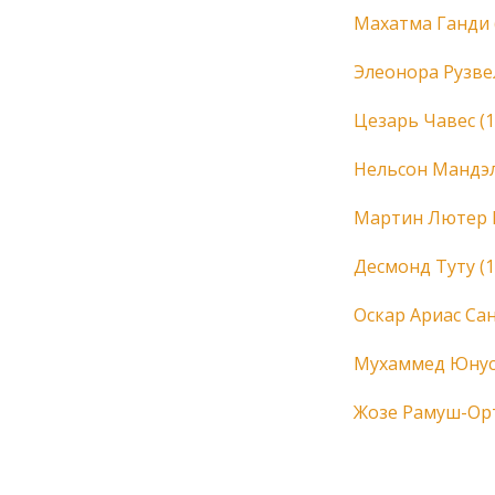
П
Махатма Ганди 
Элеонора Рузве
Цезарь Чавес (
Нельсон Мандэл
Мартин Лютер К
Десмонд Туту (
Оскар Ариас Сан
Мухаммед Юнус 
Жозе Рамуш-Орта