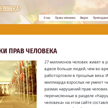
О нас
Права человека
Видео
Преподава
И ПРАВ ЧЕЛОВЕКА
27 миллионов человек живёт в р
вдвое больше людей, чем во вр
работорговли в прошлые века. И
миллиарда взрослых не умеют ч
размах нарушений прав человека
перечисленные в разделе «Нару
человека» на этом сайте состав