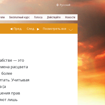
Русский
тели
Бесплатный курс
Голоса
Действуйте
Новости
Пред.
След.
Посмотреть все
абстве — это
емена расцвета
 более
итать. Учитывая
 (а
шения прав
ляют лишь