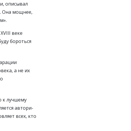
и, описывал
. Она мощнее,
м».
VIII веке
 буду бороться
ларации
века, а не их
го
ю к лучшему
ляется автори-
ляет всех, кто