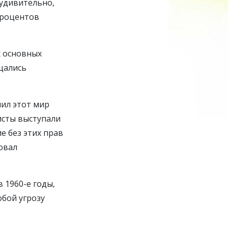
еудивительно,
 процентов
х основных
щались
нил этот мир
нисты выступали
е без этих прав
овал
 1960-е годы,
обой угрозу