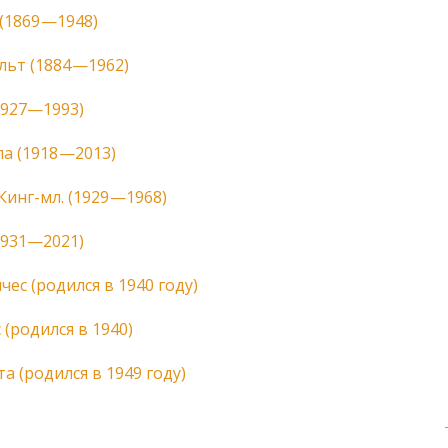
ОДПИШИТЕСЬ НА ОБНОВЛЕНИЯ И УЗНАЙТЕ, К
(1869 —1948)
МОЖНО ПОМОЧЬ
льт (1884 —1962)
1927—1993)
ПОДПИСА
а (1918 —2013)
инг-мл. (1929 —1968)
НЕТ, СП
1931—2021)
чес (родился в 1940 году)
(родился в 1940)
 (родился в 1949 году)