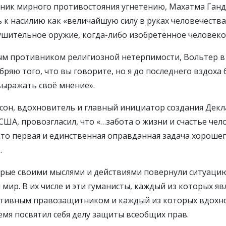
ник мирного противостояния угнетению, Махатма Ганд
ь к насилию как «величайшую силу в руках человечества
ушительное оружие, когда-либо изобретённое человеко
ым противником религиозной нетерпимости, Вольтер в X
обряю того, что вы говорите, но я до последнего вздоха
выражать своё мнение».
он, вдохновитель и главный инициатор создания Дек
ША, провозгласил, что «…забота о жизни и счастье чело
то первая и единственная оправданная задача хороше
.
орые своими мыслями и действиями повернули ситуаци
мир. В их числе и эти гуманисты, каждый из которых яв
тивным правозащитником и каждый из которых вдохнов
емя посвятил себя делу защиты всеобщих прав.