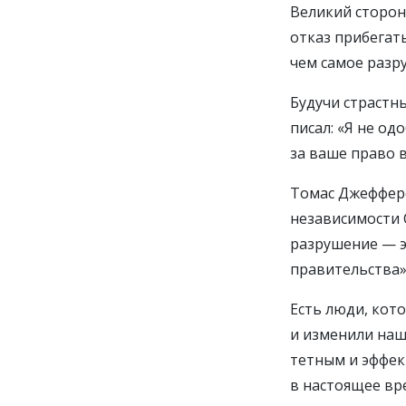
Великий сторон
отказ прибегат
чем самое разр
Будучи страстн
писал: «Я не од
за ваше право 
Томас Джефферс
независимости С
разрушение — э
правительства»
Есть люди, кот
и изменили наш 
тетным и эффек
в настоящее вр