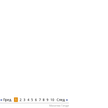
АК
ТЬСЯ
АСИБО
Пред.
1
2
3
4
5
6
7
8
9
10
След.
Махатма Ганди