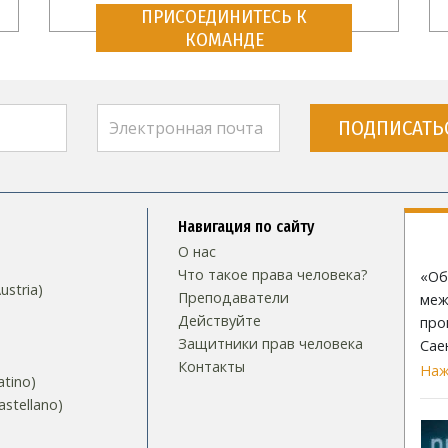
ПРИСОЕДИНИТЕСЬ К
КОМАНДЕ
ПОДПИСАТЬ
Навигация по сайту
О нас
Что такое права человека?
«Об
stria)
Преподаватели
меж
Действуйте
про
Защитники прав человека
Сае
Контакты
Наж
tino)
stellano)