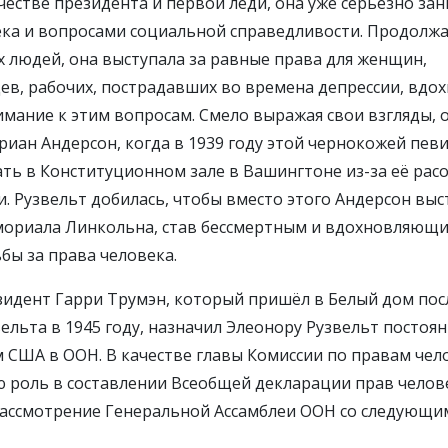
ачестве президента и первой леди, она уже серьёзно за
ка и вопросами социальной справедливости. Продолжа
ех людей, она выступала за равные права для женщин,
в, рабочих, пострадавших во времена депрессии, вдо
имание к этим вопросам. Смело выражая свои взгляды, 
иан Андерсон, когда в 1939 году этой чернокожей пев
ать в Конституционном зале в Вашингтоне из-за её рас
. Рузвельт добилась, чтобы вместо этого Андерсон выс
мориала Линкольна, став бессмертным и вдохновляющ
бы за права человека.
езидент Гарри Трумэн, который пришёл в Белый дом пос
ельта в 1945 году, назначил Элеонору Рузвельт постоя
 США в ООН. В качестве главы Комиссии по правам чел
ю роль в составлении Всеобщей декларации прав челов
рассмотрение Генеральной Ассамблеи ООН со следующи