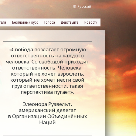
Русский
тели
Бесплатный курс
Голоса
Действуйте
Новости
«Свобода возлагает огромную
ответственность на каждого
человека. Со свободой приходит
ответственность. Человека,
который не хочет взрослеть,
который не хочет нести свой
груз ответственности, такая
перспектива пугает».
Элеонора Рузвельт,
американский делегат
в Организации Объединённых
Наций