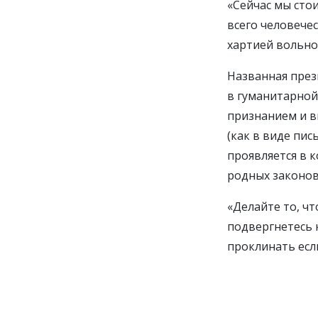
П
«Сейчас мы сто
всего человече
хартией вольно
Названная през
в гуманитарной
признанием и в
(как в виде пи
проявляется в 
родных законов
«Делайте то, ч
подвергнетесь к
проклинать если