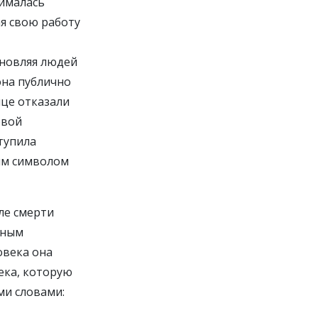
нималась
я свою работу
хновляя людей
она публично
ице отказали
овой
тупила
им символом
ле смерти
нным
овека она
ека, которую
ми словами: