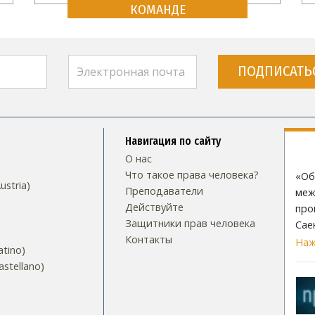
КОМАНДЕ
ПОДПИСАТЬ
Навигация по сайту
О нас
Что такое права человека?
«Об
stria)
Преподаватели
меж
Действуйте
про
Защитники прав человека
Сае
Контакты
Наж
tino)
stellano)
S