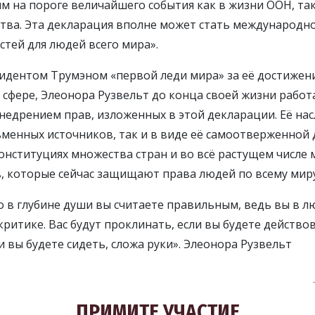
ОДПИШИТЕСЬ НА ОБНОВЛЕНИЯ И УЗНАЙТЕ, К
им на пороге величайшего события как в жизни ООН, так
МОЖНО ПОМОЧЬ
ства. Эта декларация вполне может стать международн
стей для людей всего мира».
идентом Трумэном «первой леди мира» за её достижен
ПОДПИСА
 сфере, Элеонора Рузвельт до конца своей жизни работ
недрением прав, изложенных в этой декларации. Её на
НЕТ, СП
сьменных источников, так и в виде её самоотверженной 
конституциях множества стран и во всё растущем числе
, которые сейчас защищают права людей по всему миру
то в глубине души вы считаете правильным, ведь вы в л
ритике. Вас будут проклинать, если вы будете действов
 вы будете сидеть, сложа руки». Элеонора Рузвельт
ПРИМИТЕ УЧАСТИЕ