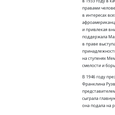
в 1933 году в к
правами челове
в интересах вс
афроамериканце
и привлекая вн
поддержала Мар
в праве выступ
принадлежности
на ступенях Ме
смелости и борь
В 1946 году пр
Франклина Рузв
представителем
сыграла главну
она подала на 