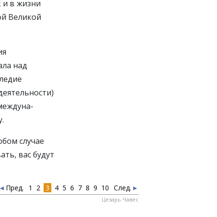
АК
 и в жизни
ой Великой
ия
ТЬСЯ
ала над
следие
АСИБО
деятельности)
 междуна-
.
юбом случае
ать, вас будут
Пред.
1
2
3
4
5
6
7
8
9
10
След.
Цезарь Чавес