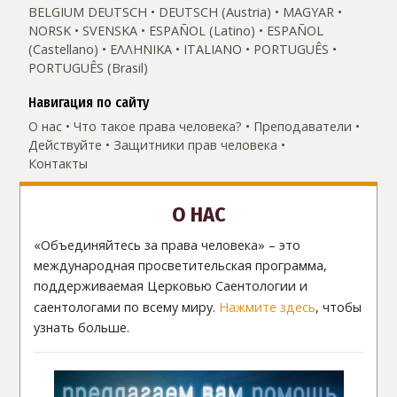
BELGIUM
DEUTSCH
DEUTSCH (Austria)
MAGYAR
NORSK
SVENSKA
ESPAÑOL (Latino)
ESPAÑOL
(Castellano)
ΕΛΛΗΝΙΚA
ITALIANO
PORTUGUÊS
PORTUGUÊS (Brasil)‎
Навигация по сайту
О нас
Что такое права человека?
Преподаватели
Действуйте
Защитники прав человека
Контакты
О НАС
«Объединяйтесь за права человека» – это
международная просветительская программа,
поддерживаемая Церковью Саентологии и
саентологами по всему миру.
Нажмите здесь
, чтобы
узнать больше.