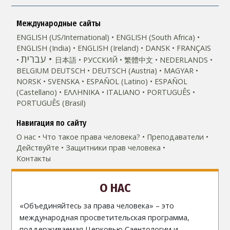
Международные сайты
ENGLISH (US/International)
ENGLISH (South Africa)
ENGLISH (India)
ENGLISH (Ireland)
DANSK
FRANÇAIS
עברית
日本語
РУССКИЙ
繁體中文
NEDERLANDS
BELGIUM
DEUTSCH
DEUTSCH (Austria)
MAGYAR
NORSK
SVENSKA
ESPAÑOL (Latino)
ESPAÑOL
(Castellano)
ΕΛΛΗΝΙΚA
ITALIANO
PORTUGUÊS
PORTUGUÊS (Brasil)‎
Навигация по сайту
О нас
Что такое права человека?
Преподаватели
Действуйте
Защитники прав человека
Контакты
О НАС
«Объединяйтесь за права человека» – это
международная просветительская программа,
поддерживаемая Церковью Саентологии и