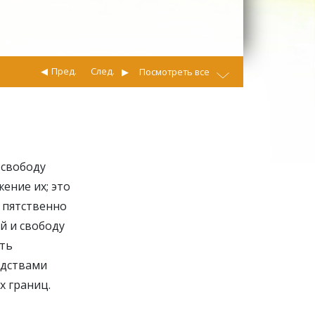
Пред.
След.
Посмотреть все
 свободу
ение их; это
 пятственно
й и свободу
ять
едствами
х границ.