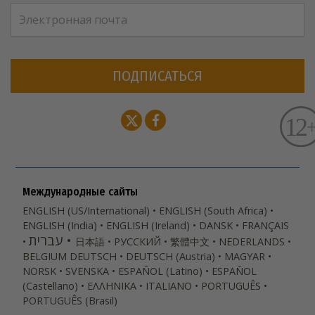
ПОДПИСАТЬСЯ
Международные сайты
ENGLISH (US/International)
ENGLISH (South Africa)
ENGLISH (India)
ENGLISH (Ireland)
DANSK
FRANÇAIS
עברית
日本語
РУССКИЙ
繁體中文
NEDERLANDS
BELGIUM
DEUTSCH
DEUTSCH (Austria)
MAGYAR
NORSK
SVENSKA
ESPAÑOL (Latino)
ESPAÑOL
(Castellano)
ΕΛΛΗΝΙΚA
ITALIANO
PORTUGUÊS
PORTUGUÊS (Brasil)‎