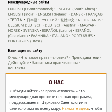
Международные сайты
ENGLISH (US/International)
ENGLISH (South Africa)
ENGLISH (India)
ENGLISH (Ireland)
DANSK
FRANÇAIS
עברית
日本語
РУССКИЙ
繁體中文
NEDERLANDS
BELGIUM
DEUTSCH
DEUTSCH (Austria)
MAGYAR
NORSK
SVENSKA
ESPAÑOL (Latino)
ESPAÑOL
(Castellano)
ΕΛΛΗΝΙΚA
ITALIANO
PORTUGUÊS
PORTUGUÊS (Brasil)‎
Навигация по сайту
О нас
Что такое права человека?
Преподаватели
Действуйте
Защитники прав человека
Контакты
О НАС
«Объединяйтесь за права человека» – это
международная просветительская программа,
поддерживаемая Церковью Саентологии и
саентологами по всему миру.
Нажмите здесь
, чтобы