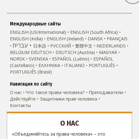
Международные сайты
ENGLISH (US/International)
ENGLISH (South Africa)
ENGLISH (India)
ENGLISH (Ireland)
DANSK
FRANÇAIS
עברית
日本語
РУССКИЙ
繁體中文
NEDERLANDS
BELGIUM
DEUTSCH
DEUTSCH (Austria)
MAGYAR
NORSK
SVENSKA
ESPAÑOL (Latino)
ESPAÑOL
(Castellano)
ΕΛΛΗΝΙΚA
ITALIANO
PORTUGUÊS
PORTUGUÊS (Brasil)‎
Навигация по сайту
О нас
Что такое права человека?
Преподаватели
Действуйте
Защитники прав человека
Контакты
О НАС
«Объединяйтесь за права человека» – это