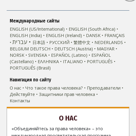
Международные сайты
ENGLISH (US/International)
ENGLISH (South Africa)
ENGLISH (India)
ENGLISH (Ireland)
DANSK
FRANÇAIS
עברית
日本語
РУССКИЙ
繁體中文
NEDERLANDS
BELGIUM
DEUTSCH
DEUTSCH (Austria)
MAGYAR
NORSK
SVENSKA
ESPAÑOL (Latino)
ESPAÑOL
(Castellano)
ΕΛΛΗΝΙΚA
ITALIANO
PORTUGUÊS
PORTUGUÊS (Brasil)‎
Навигация по сайту
О нас
Что такое права человека?
Преподаватели
Действуйте
Защитники прав человека
Контакты
О НАС
«Объединяйтесь за права человека» – это
международная просветительская программа,