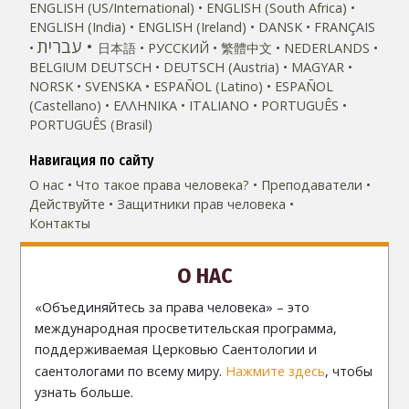
ENGLISH (US/International)
ENGLISH (South Africa)
ENGLISH (India)
ENGLISH (Ireland)
DANSK
FRANÇAIS
עברית
日本語
РУССКИЙ
繁體中文
NEDERLANDS
BELGIUM
DEUTSCH
DEUTSCH (Austria)
MAGYAR
NORSK
SVENSKA
ESPAÑOL (Latino)
ESPAÑOL
(Castellano)
ΕΛΛΗΝΙΚA
ITALIANO
PORTUGUÊS
PORTUGUÊS (Brasil)‎
Навигация по сайту
О нас
Что такое права человека?
Преподаватели
Действуйте
Защитники прав человека
Контакты
О НАС
«Объединяйтесь за права человека» – это
международная просветительская программа,
поддерживаемая Церковью Саентологии и
саентологами по всему миру.
Нажмите здесь
, чтобы
узнать больше.