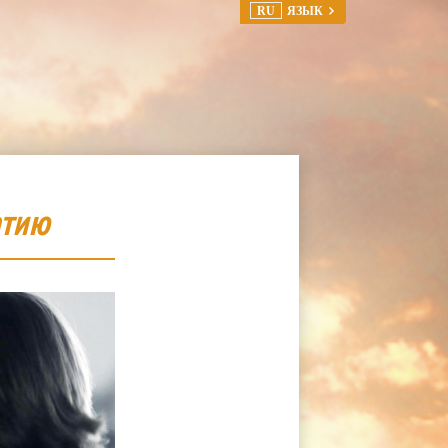
RU
ЯЗЫК
атию