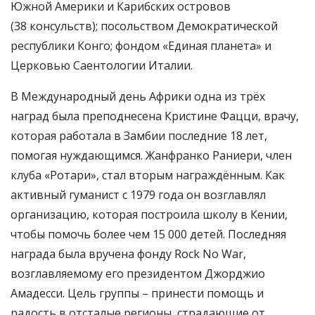
Южной Америки и Карибских островов
(38 консульств); посольством Демократической
республики Конго; фондом «Единая планета» и
Церковью Саентологии Италии.
В Международный день Африки одна из трёх
наград была преподнесена Кристине Фацци, врачу,
которая работала в Замбии последние 18 лет,
помогая нуждающимся. Жанфранко Раниери, член
клуба «Ротари», стал вторым награждённым. Как
активный гуманист с 1979 года он возглавлял
организацию, которая построила школу в Кении,
чтобы помочь более чем 15 000 детей. Последняя
награда была вручена фонду Rock No War,
возглавляемому его президентом Джорджио
Амадесси. Цель группы – принести помощь и
радость в отсталые регионы, страдающие от