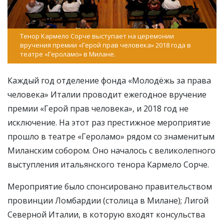
Тенор Кармело Сорче выступает на церемонии
вручения премии «Герой прав человека» 2018 года в
театре «Героламо» в Милане.
Каждый год отделение фонда «Молодёжь за права
человека» Италии проводит ежегодное вручение
премии «Герой прав человека», и 2018 год не
исключение. На этот раз престижное мероприятие
прошло в театре «Героламо» рядом со знаменитым
Миланским собором. Оно началось с великолепного
выступления итальянского тенора Кармело Сорче.
Мероприятие было спонсировано правительством
провинции Ломбардии (столица в Милане); Лигой
Северной Италии, в которую входят консульства