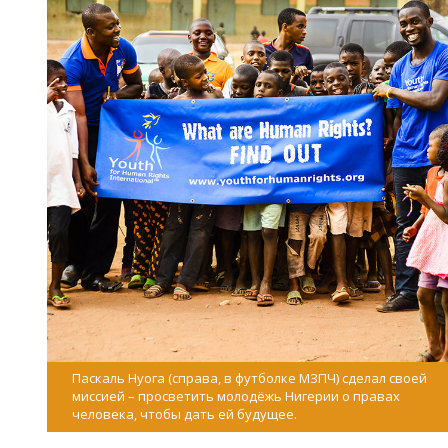
Паскаль Нуога (справа, в футболке МЗПЧ) сделал своей
миссией – просветить молодёжь Нигерии о правах
человека, чтобы дать ей будущее.