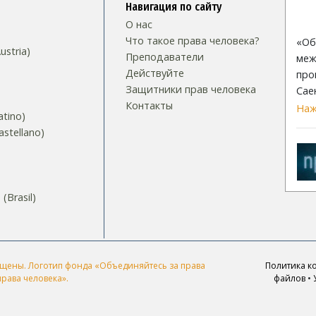
Навигация по сайту
О нас
Что такое права человека?
«Об
stria)
Преподаватели
меж
Действуйте
про
Защитники прав человека
Сае
Контакты
Наж
tino)
stellano)
S
Brasil)‎
ащищены. Логотип фонда «Объединяйтесь за права
Политика к
рава человека».
файлов
•