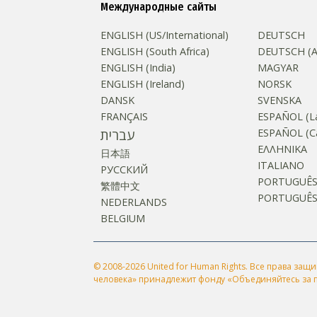
Международные сайты
ENGLISH (US/International)
DEUTSCH
ENGLISH (South Africa)
DEUTSCH (Au
ENGLISH (India)
MAGYAR
ENGLISH (Ireland)
NORSK
DANSK
SVENSKA
FRANÇAIS
ESPAÑOL (La
עברית
ESPAÑOL (Ca
ΕΛΛΗΝΙΚA
日本語
ITALIANO
РУССКИЙ
PORTUGUÊ
繁體中文
PORTUGUÊS (
NEDERLANDS
BELGIUM
© 2008-2026 United for Human Rights. Все права з
человека» принадлежит фонду «Объединяйтесь за п