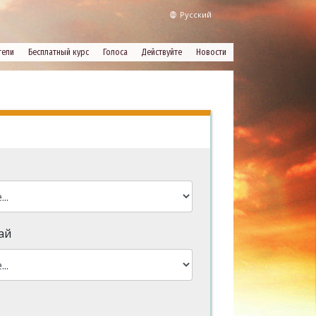
Русский
тели
Бесплатный курс
Голоса
Действуйте
Новости
ай