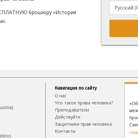
СПЛАТНУЮ брошюру
«История
а».
Навигация по сайту
О нас
Что такое права человека?
«Об
stria)
Преподаватели
меж
Действуйте
про
Защитники прав человека
Сае
Контакты
Наж
tino)