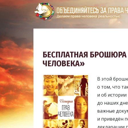
БЕСПЛАТНАЯ БРОШЮРА 
ЧЕЛОВЕКА»
В этой брошю
о том, что та
и об истории
до наших дне
важные доку
и приведён п
декларации п