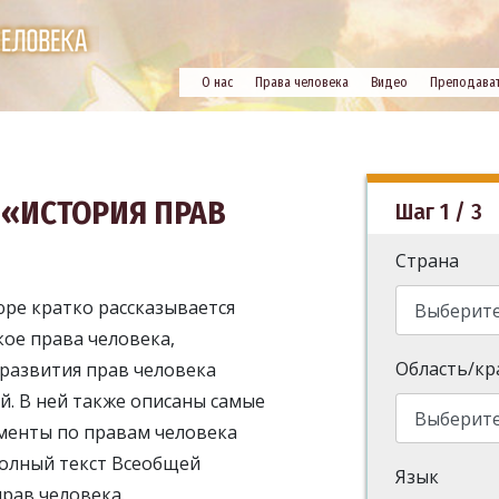
О нас
Права человека
Видео
Преподава
«ИСТОРИЯ ПРАВ
Шаг 1 / 3
Страна
ре кратко рассказывается
кое права человека,
Область/кр
 развития прав человека
й. В ней также описаны самые
менты по правам человека
олный текст Всеобщей
Язык
рав человека.