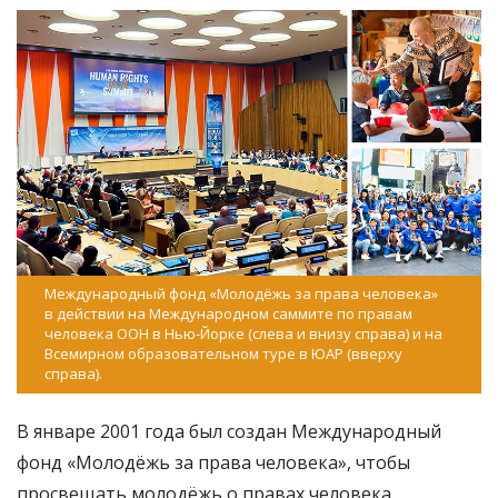
Международный фонд «Молодёжь за права человека»
в действии на Международном саммите по правам
человека ООН в Нью-Йорке (слева и внизу справа) и на
Всемирном образовательном туре в ЮАР (вверху
справа).
В январе 2001 года был создан Международный
фонд «Молодёжь за права человека», чтобы
просвещать молодёжь о правах человека,