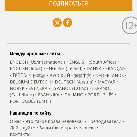
ПОДПИСАТЬСЯ
Международные сайты
ENGLISH (US/International)
ENGLISH (South Africa)
ENGLISH (India)
ENGLISH (Ireland)
DANSK
FRANÇAIS
עברית
日本語
РУССКИЙ
繁體中文
NEDERLANDS
BELGIUM
DEUTSCH
DEUTSCH (Austria)
MAGYAR
NORSK
SVENSKA
ESPAÑOL (Latino)
ESPAÑOL
(Castellano)
ΕΛΛΗΝΙΚA
ITALIANO
PORTUGUÊS
PORTUGUÊS (Brasil)‎
Навигация по сайту
О нас
Что такое права человека?
Преподаватели
Действуйте
Защитники прав человека
Контакты